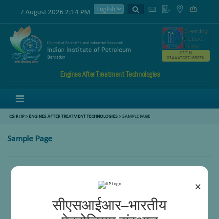
7 August 2026 2:14 PM
GSTIN
05AAATC2716R2ZK
Engines After Treatment Technologies
Menu
CSIR IIP
>
ENGINES AFTER TREATMENT TECHNOLOGIES
>
SAMPLE PAGE
Sample Page
×
सीएसआईआर–भारतीय