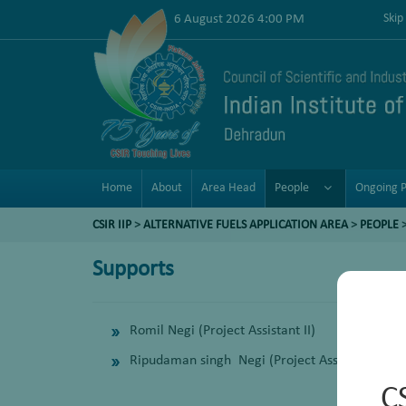
6 August 2026 4:00 PM
Skip
Home
About
Area Head
People
Ongoing P
CSIR IIP
>
ALTERNATIVE FUELS APPLICATION AREA
>
PEOPLE
>
Supports
Romil Negi (Project Assistant II)
Ripudaman singh Negi (Project Assistant II)
C