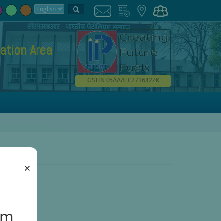
cation Area
GSTIN 05AAATC2716R2ZK
×
um