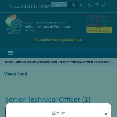
6 August 2026 10:46 AM
GSTIN
05AAATC2716R2ZK
Alternative Fuels Application Area
Menu
CSIR IIP
>
ALTERNATIVE FUELS APPLICATION AREA
>
PEOPLE
>
TECHNICAL OFFICERS
> VINEET SOOD
Vineet Sood
Senior Technical Officer (1)
×