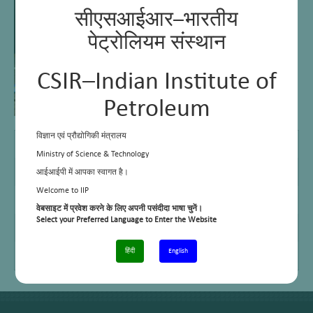
सीएसआईआर–भारतीय
पेट्रोलियम संस्थान
CSIR–Indian Institute of
Petroleum
विज्ञान एवं प्रौद्योगिकी मंत्रालय
B Tech
2009, Mechanical engineering, AMIE Calcutta
Ministry of Science & Technology
MBA
Indira Gandhi National Open University
आईआईपी में आपका स्वागत है।
Welcome to IIP
E Mail
vsood@iip.res.in
वेबसाइट में प्रवेश करने के लिए अपनी पसंदीदा भाषा चुनें।
Select your Preferred Language to Enter the Website
Telephone No.
+91 – 135 2525935
Cell No.
+91 – 9897276712
हिंदी
English