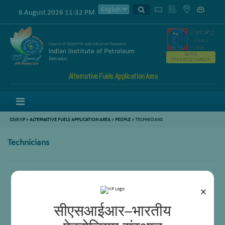
6 August 2026 11:32 PM
GSTIN
05AAATC2716R2ZK
Alternative Fuels Application Area
Menu
CSIR IIP
>
ALTERNATIVE FUELS APPLICATION AREA
>
PEOPLE
> TECHNICIANS
Technicians
Mr. Ashok Kumar-II
Mr. Sandeep-k-chauhan
×
सीएसआईआर–भारतीय