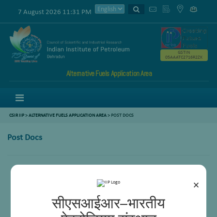
7 August 2026 11:31 PM
GSTIN
05AAATC2716R2ZK
Alternative Fuels Application Area
Menu
CSIR IIP
>
ALTERNATIVE FUELS APPLICATION AREA
> POST DOCS
Post Docs
×
सीएसआईआर–भारतीय