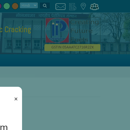
ic Cracking
GSTIN 05AAATC2716R2ZK
×
um