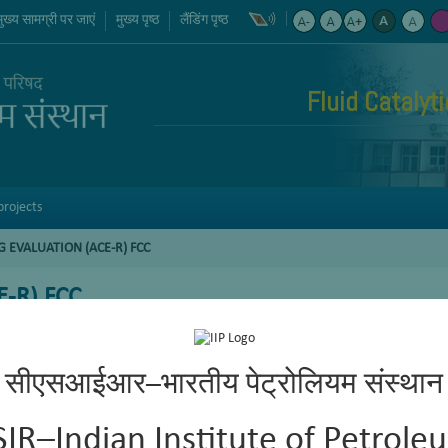
मुख्य सामग्री पर जाएं
मुख्य पृष्ठ
लैंडिंग पृष्ठ
Fluid Catalyt
projects
 EVALUATION (ACE-R) FCC
E-R) FCC
सीएसआईआर–भारतीय पेट्रोलियम संस्थान
SIR–Indian Institute of Petrole