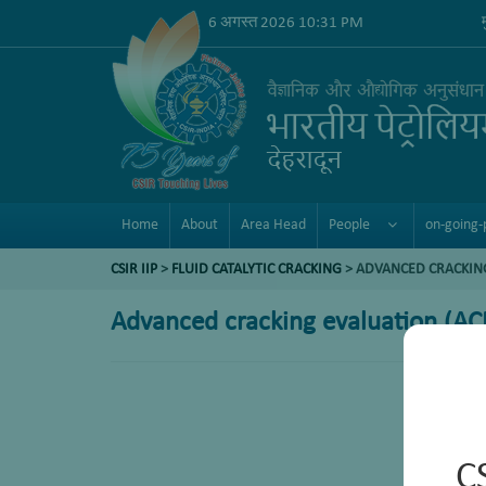
6 अगस्त 2026 10:31 PM
Home
About
Area Head
People
on-going-
CSIR IIP
>
FLUID CATALYTIC CRACKING
> ADVANCED CRACKING
Advanced cracking evaluation (AC
C