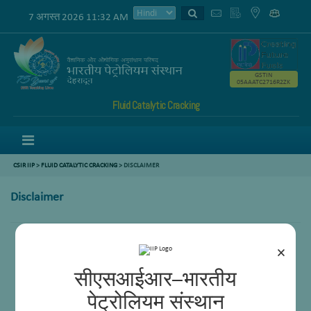
7 अगस्त 2026 11:32 AM
GSTIN
05AAATC2716R2ZK
Fluid Catalytic Cracking
Menu
CSIR IIP
>
FLUID CATALYTIC CRACKING
> DISCLAIMER
Disclaimer
×
सीएसआईआर–भारतीय
पेट्रोलियम संस्थान