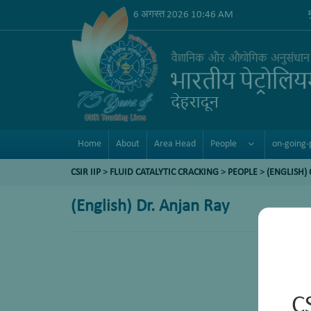
6 अगस्त 2026 10:46 AM
Home
About
Area Head
People
on-going-
CSIR IIP
>
FLUID CATALYTIC CRACKING
>
PEOPLE
>
(ENGLISH)
(English) Dr. Anjan Ray
C