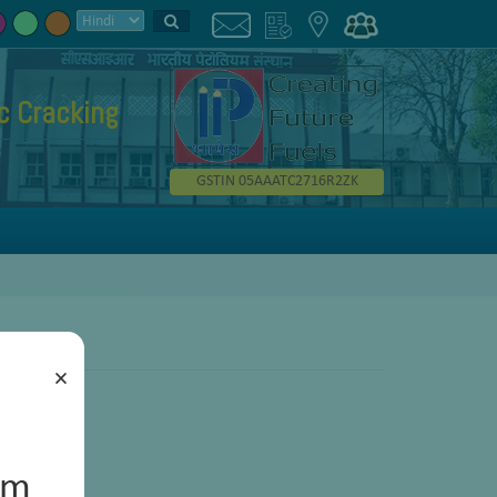
ic Cracking
GSTIN 05AAATC2716R2ZK
×
um