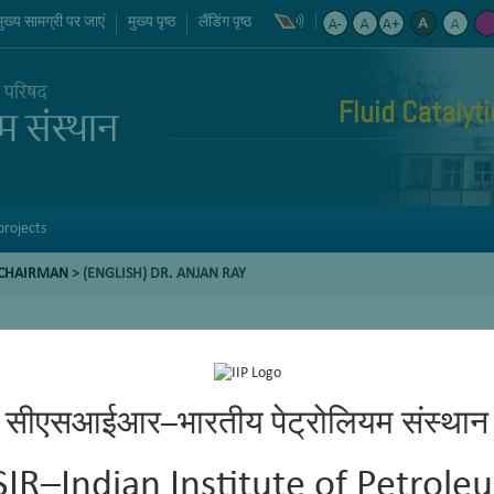
मुख्य सामग्री पर जाएं
मुख्य पृष्ठ
लैंडिंग पृष्ठ
Fluid Catalyt
projects
 CHAIRMAN
> (ENGLISH) DR. ANJAN RAY
सीएसआईआर–भारतीय पेट्रोलियम संस्थान
SIR–Indian Institute of Petrole