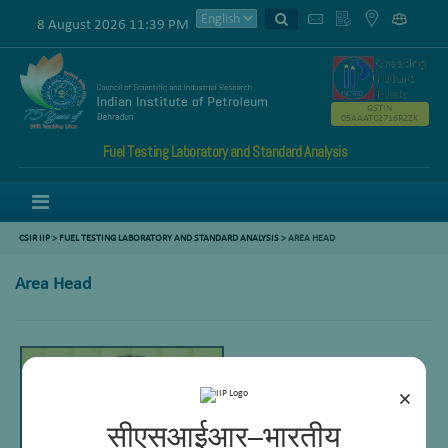
8 August 2026 11:39 PM
GSTIN
05AAATC2716R2ZK
Fuel Testing Laboratory and Standard Analysis
Menu
CSIR IIP
>
FUEL TESTING LABORATORY AND STANDARD ANALYSIS
>
AREA HEAD
Area Head
×
सीएसआईआर–भारतीय