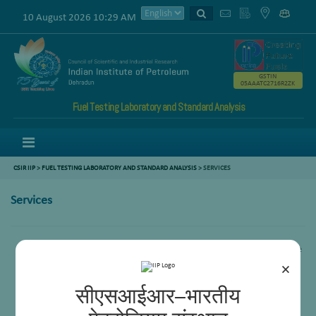
10 August 2026 10:29 AM
GSTIN
05AAATC2716R2ZK
Fuel Testing Laboratory and Standard Analysis
Menu
CSIR IIP
>
FUEL TESTING LABORATORY AND STANDARD ANALYSIS
>
SERVICES
Services
The facility is engaged in the testing of regulatory standards for the
automotive fuels as per standard test methods (IS, ASTM, IP etc.)
×
सीएसआईआर–भारतीय