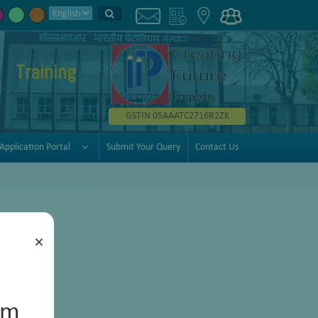
Training
GSTIN 05AAATC2716R2ZK
Application Portal
Submit Your Query
Contact Us
×
um