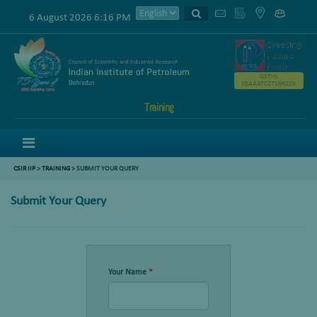
6 August 2026 6:16 PM
GSTIN
05AAATC2716R2ZK
Training
Menu
CSIR IIP
>
TRAINING
> SUBMIT YOUR QUERY
Submit Your Query
Your Name
*