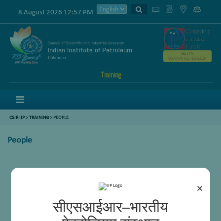
8 August 2026 12:57 PM
GSTIN
05AAATC2716R2ZK
Training
Menu
CSIR IIP
>
TRAINING
> PEOPLE
People
Dr AJAY KUMAR GUPTA
PREMCHAND NERUSU
×
RAJNISH BHATNAGAR
AMIT KUMAR
सीएसआईआर–भारतीय
SUDAMA SINGH BISHT