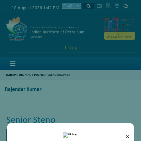
10 August 2026 1:42 PM
GSTIN
05AAATC2716R2ZK
Training
Menu
CSIR IIP
>
TRAINING
>
PEOPLE
> RAJENDER KUMAR
Rajender Kumar
Senior Steno
×