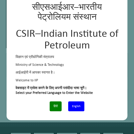
सीएसआईआर–भारतीय
पेट्रोलियम संस्थान
CSIR–Indian Institute of
Petroleum
B Sc
–
विज्ञान एवं प्रौद्योगिकी मंत्रालय
Ministry of Science & Technology
MBA
–
आईआईपी में आपका स्वागत है।
E Mail
Welcome to IIP
rajender@iip.res.in
वेबसाइट में प्रवेश करने के लिए अपनी पसंदीदा भाषा चुनें।
Telephone No.
+91-0135 -2525725
Select your Preferred Language to Enter the Website
Facsimile
+91-135-2660202
हिंदी
English