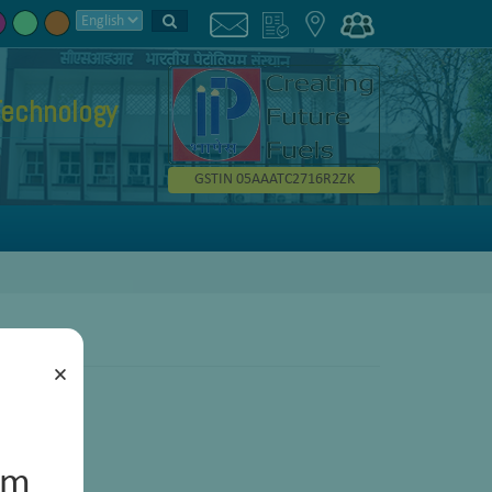
Technology
GSTIN 05AAATC2716R2ZK
×
um