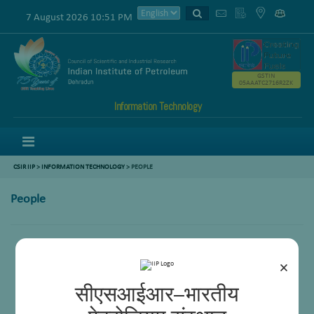
7 August 2026 10:51 PM
GSTIN
05AAATC2716R2ZK
Information Technology
Menu
CSIR IIP
>
INFORMATION TECHNOLOGY
> PEOPLE
People
Scientists
Technical Officers
×
Technicians
Supports
सीएसआईआर–भारतीय