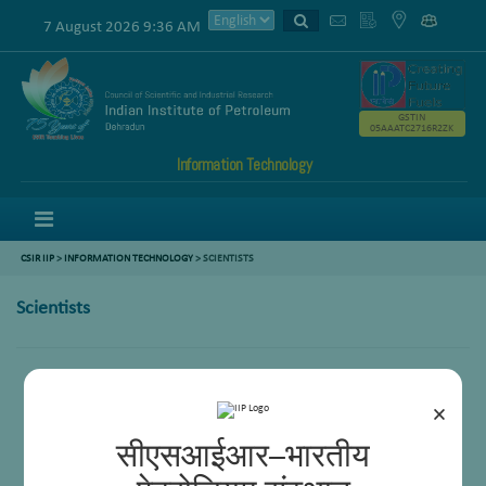
7 August 2026 9:36 AM
GSTIN
05AAATC2716R2ZK
Information Technology
Menu
CSIR IIP
>
INFORMATION TECHNOLOGY
> SCIENTISTS
Scientists
Suryadev Kumar
Gaurav Gupta
×
सीएसआईआर–भारतीय