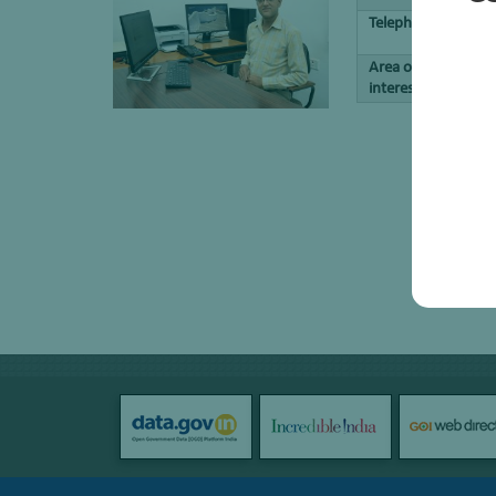
Telephone No.
Area of work /
interest