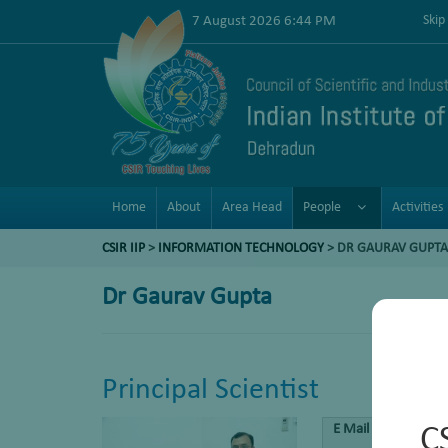
7 August 2026 6:44 PM
Skip
Home
About
Area Head
People
Activities
CSIR IIP
>
INFORMATION TECHNOLOGY
> DR GAURAV GUPTA
Dr Gaurav Gupta
Principal Scientist
E Mail
C