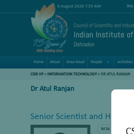
6 August 2026 7:55 AM
Skip
Home
About
Area Head
People
Activities
CSIR IIP
>
INFORMATION TECHNOLOGY
> DR ATUL RANJAN
Dr Atul Ranjan
Senior Scientist and Head of
C
M Sc