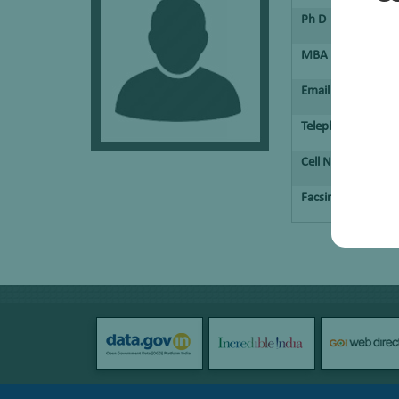
Ph D
MBA
Email
Telephone No.
Cell No.
Facsimile