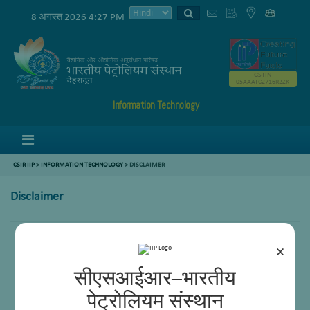
8 अगस्त 2026 4:27 PM
GSTIN
05AAATC2716R2ZK
Information Technology
Menu
CSIR IIP
>
INFORMATION TECHNOLOGY
> DISCLAIMER
Disclaimer
×
सीएसआईआर–भारतीय
पेट्रोलियम संस्थान