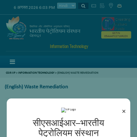
6 अगस्त 2026 6:03 PM
GSTIN
05AAATC2716R2ZK
Information Technology
Menu
CSIR IIP
>
INFORMATION TECHNOLOGY
> (ENGLISH) WASTE REMEDIATION
(English) Waste Remediation
×
सीएसआईआर–भारतीय
पेट्रोलियम संस्थान