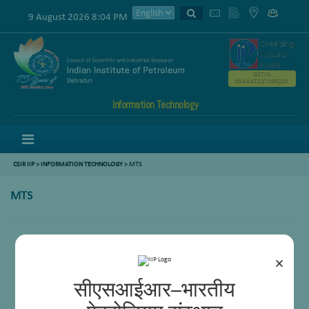
9 August 2026 8:04 PM
GSTIN
05AAATC2716R2ZK
Information Technology
Menu
CSIR IIP
>
INFORMATION TECHNOLOGY
> MTS
MTS
Ram Pal
Rajbeer Singh Negi
×
सीएसआईआर–भारतीय