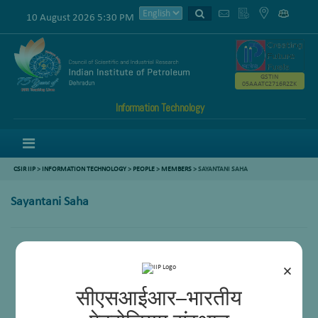
10 August 2026 5:30 PM
GSTIN
05AAATC2716R2ZK
Information Technology
Menu
CSIR IIP
>
INFORMATION TECHNOLOGY
>
PEOPLE
>
MEMBERS
> SAYANTANI SAHA
Sayantani Saha
×
सीएसआईआर–भारतीय