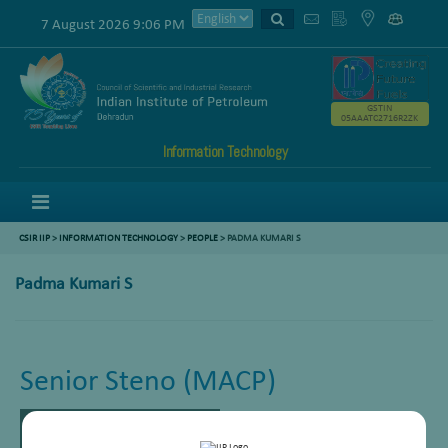
7 August 2026 9:06 PM
GSTIN
05AAATC2716R2ZK
Information Technology
Menu
CSIR IIP
>
INFORMATION TECHNOLOGY
>
PEOPLE
> PADMA KUMARI S
Padma Kumari S
Senior Steno (MACP)