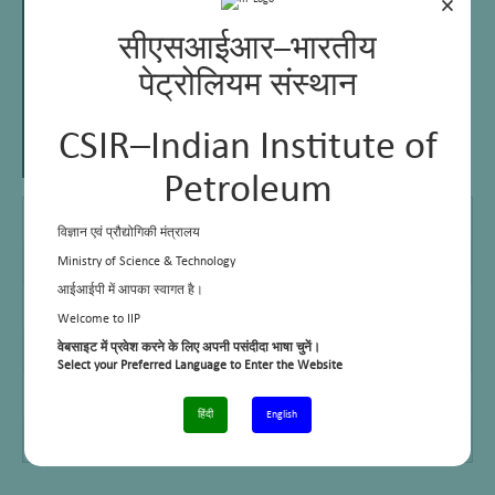
×
सीएसआईआर–भारतीय
पेट्रोलियम संस्थान
CSIR–Indian Institute of
Petroleum
DCA
U P Technical University
विज्ञान एवं प्रौद्योगिकी मंत्रालय
MBA
Ideal School of Business, Roorkee
Ministry of Science & Technology
आईआईपी में आपका स्वागत है।
Email
padma@iip.res.in
Welcome to IIP
Telephone No.
+91-0135 -2525725
वेबसाइट में प्रवेश करने के लिए अपनी पसंदीदा भाषा चुनें।
Select your Preferred Language to Enter the Website
Cell No.
–
हिंदी
English
Facsimile
+91-135-2660202