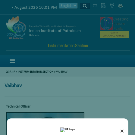
7 August 2026 10:01 PM
GSTIN
05AAATC2716R2ZK
Instrumentation Section
Menu
CSIR IIP
>
INSTRUMENTATION SECTION
> VAIBHAV
Vaibhav
Technical Officer
×