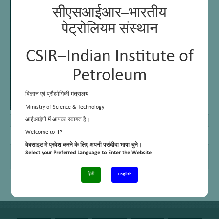
सीएसआईआर–भारतीय
पेट्रोलियम संस्थान
CSIR–Indian Institute of
Petroleum
विज्ञान एवं प्रौद्योगिकी मंत्रालय
Ministry of Science & Technology
आईआईपी में आपका स्वागत है।
E Mail
vaibhav.jangwan@iip.res.in
Welcome to IIP
Telephone
+91-135-2525860/ 920
No.
वेबसाइट में प्रवेश करने के लिए अपनी पसंदीदा भाषा चुनें।
Area of
Repair and maintenance of sophisticated analytical instruments and
Select your Preferred Language to Enter the Website
work/interest
pilot plants. In-house design and development of new bench scale
pilot plants with SCADA support
हिंदी
English