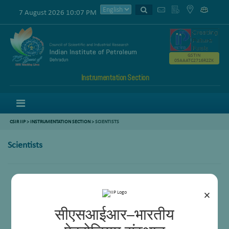
7 August 2026 10:07 PM
GSTIN
05AAATC2716R2ZK
Instrumentation Section
Menu
CSIR IIP
>
INSTRUMENTATION SECTION
> SCIENTISTS
Scientists
Poonam Gupta
Robindro Lairenlakpam
×
सीएसआईआर–भारतीय