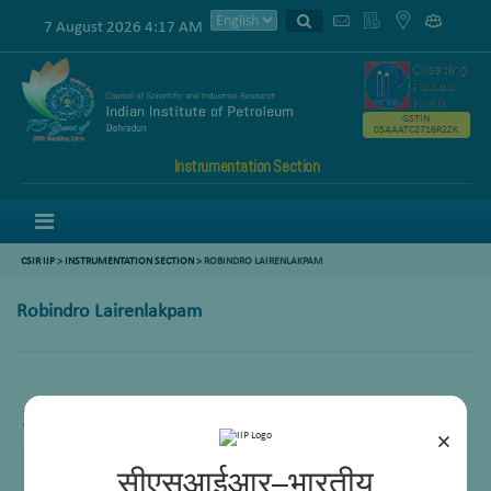
7 August 2026 4:17 AM
GSTIN
05AAATC2716R2ZK
Instrumentation Section
Menu
CSIR IIP
>
INSTRUMENTATION SECTION
> ROBINDRO LAIRENLAKPAM
Robindro Lairenlakpam
Senior Scientist
×
सीएसआईआर–भारतीय