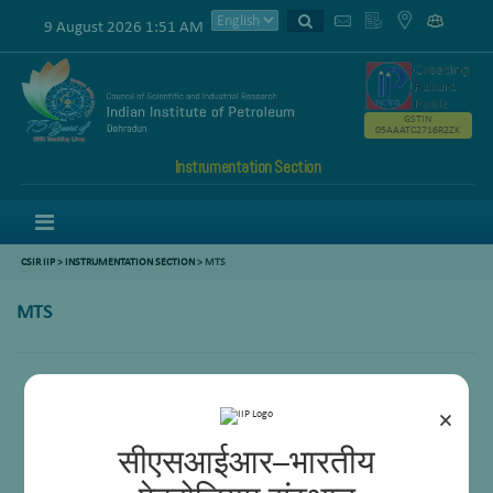
9 August 2026 1:51 AM
GSTIN
05AAATC2716R2ZK
Instrumentation Section
Menu
CSIR IIP
>
INSTRUMENTATION SECTION
> MTS
MTS
Ram Pal
Rajbeer Singh Negi
×
सीएसआईआर–भारतीय