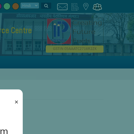
ce Centre
GSTIN 05AAATC2716R2ZK
×
um