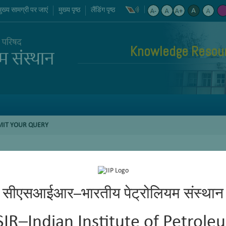
मुख्य सामग्री पर जाएं
मुख्य पृष्ठ
लैंडिंग पृष्ठ
Knowledge Resour
MIT YOUR QUERY
सीएसआईआर–भारतीय पेट्रोलियम संस्थान
SIR–Indian Institute of Petrole