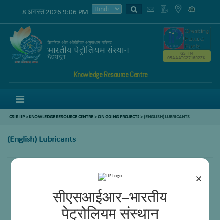
8 अगस्त 2026 9:06 PM
GSTIN
05AAATC2716R2ZK
Knowledge Resource Centre
Menu
CSIR IIP
>
KNOWLEDGE RESOURCE CENTRE
>
ON GOING PROJECTS
> (ENGLISH) LUBRICANTS
(English) Lubricants
×
सीएसआईआर–भारतीय
पेट्रोलियम संस्थान