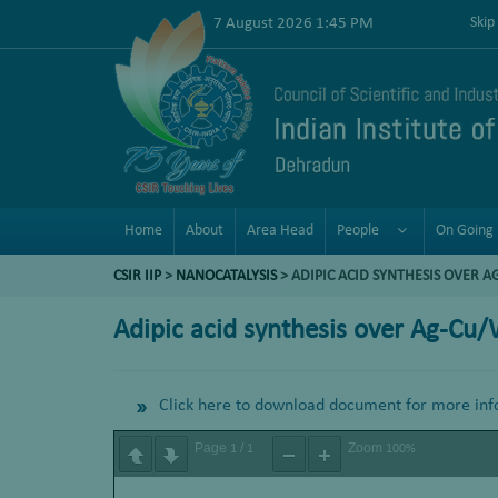
7 August 2026 1:45 PM
Skip
Home
About
Area Head
People
On Going 
CSIR IIP
>
NANOCATALYSIS
> ADIPIC ACID SYNTHESIS OVER A
Adipic acid synthesis over Ag-Cu/
Click here to download document for more inf
Page
/
Zoom
1
1
100%