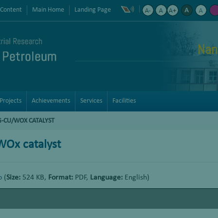
 Content
Main Home
Landing Page
Nan
Projects
Achievements
Services
Facilities
G-CU/WOX CATALYST
WOx catalyst
o
(
Size:
524 KB,
Format:
PDF,
Language:
English)