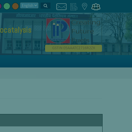
ocatalysis
GSTIN 05AAATC2716R2ZK