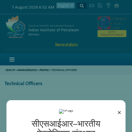
7 August 2026 6:52 AM
GSTIN
05AAATC2716R2ZK
Nanocatalysis
Menu
CSIR IIP
>
NANOCATALYSIS
>
PEOPLE
> TECHNICAL OFFICERS
Technical Officers
Amit Sharma
×
सीएसआईआर–भारतीय