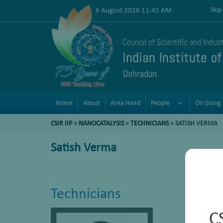
6 August 2026 11:45 AM
Skip
Home
About
Area Head
People
On Going 
CSIR IIP
>
NANOCATALYSIS
>
TECHNICIANS
> SATISH VERMA
Satish Verma
Technicians
C