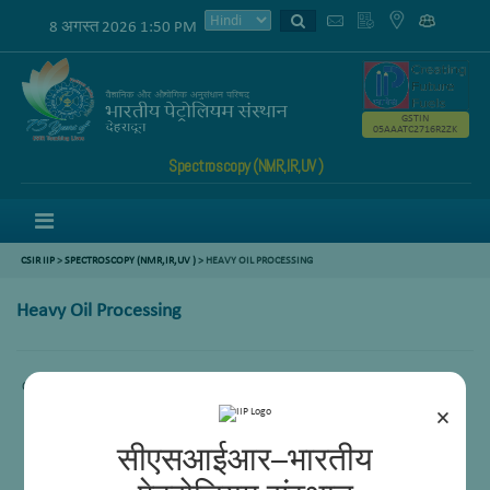
8 अगस्त 2026 1:50 PM
GSTIN
05AAATC2716R2ZK
Spectroscopy (NMR,IR,UV )
Menu
CSIR IIP
>
SPECTROSCOPY (NMR,IR,UV )
>
HEAVY OIL PROCESSING
Heavy Oil Processing
Comming Soon.
×
सीएसआईआर–भारतीय