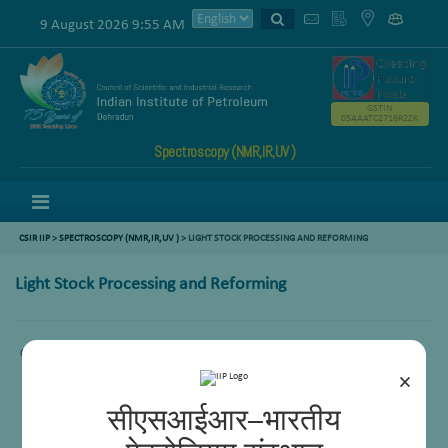
9 August 2026 9:55 AM
GSTIN
05AAATC2716R2ZK
Spectroscopy (NMR,IR,UV )
Menu
CSIR IIP
>
SPECTROSCOPY (NMR,IR,UV )
>
LIGHT STOCK PROCESSING AND REFORMING
Light Stock Processing and Reforming
Comming Soon.
×
सीएसआईआर–भारतीय