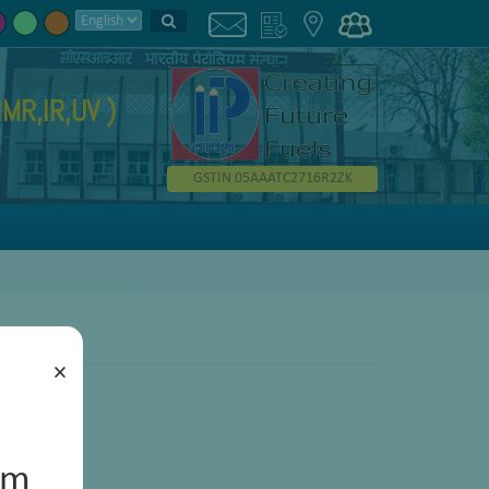
MR,IR,UV )
GSTIN 05AAATC2716R2ZK
×
um