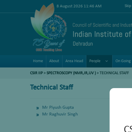
8 August 2026 11:46 AM
Skip
Home
About
Area Head
People
On Going 
CSIR IIP
>
SPECTROSCOPY (NMR,IR,UV )
>
TECHNICAL STAFF
Technical Staff
Mr Piyush Gupta
Mr Raghuvir Singh
C