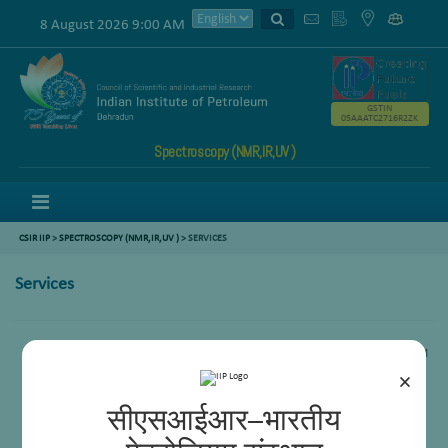
8 August 2026 9:00 AM
GSTIN
05AAATC2716R2ZK
Spectroscopy (NMR,IR,UV )
Menu
CSIR IIP
>
SPECTROSCOPY (NMR,IR,UV )
>
SERVICES
Services
Oil Characterization through Standard methods like ASTM 1840, ASTM
D5292
×
Routine testing facility by FTNMR, FTIR, UV-Vis
Research support on methodical analysis
सीएसआईआर–भारतीय