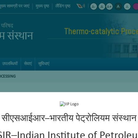
मुख्य सामग्री पर जाएं
मुख्य पृष्ठ
लैंडिंग पृष्ठ
Thermo-catalytic Proc
उपलब्धियों
सेवाएं
सुविधाएं
CESSING
सीएसआईआर–भारतीय पेट्रोलियम संस्थान
SIR–Indian Institute of Petrole