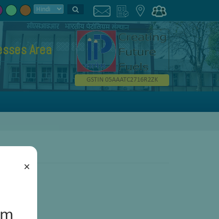
esses Area
GSTIN 05AAATC2716R2ZK
×
um