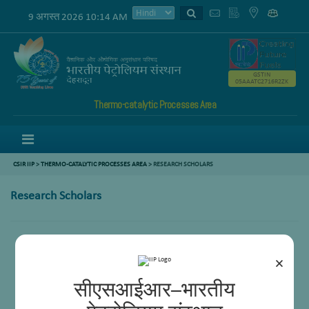
9 अगस्त 2026 10:14 AM
GSTIN
05AAATC2716R2ZK
Thermo-catalytic Processes Area
Menu
CSIR IIP
>
THERMO-CATALYTIC PROCESSES AREA
>
RESEARCH SCHOLARS
Research Scholars
Aditya Prakash
Adarsh Kumar
×
Avnish Kumar
Bijoy Biswas
सीएसआईआर–भारतीय