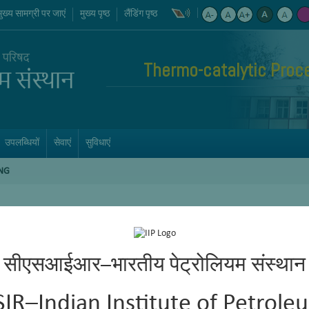
मुख्य सामग्री पर जाएं
मुख्य पृष्ठ
लैंडिंग पृष्ठ
Thermo-catalytic Proc
उपलब्धियों
सेवाएं
सुविधाएं
NG
सीएसआईआर–भारतीय पेट्रोलियम संस्थान
SIR–Indian Institute of Petrole