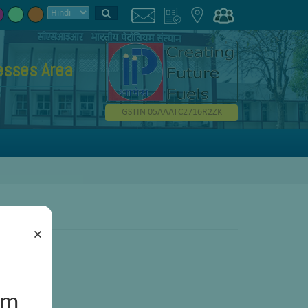
esses Area
GSTIN 05AAATC2716R2ZK
×
um