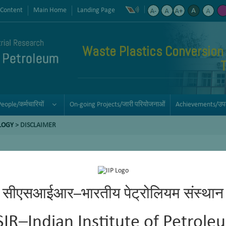
 Content
Main Home
Landing Page
Waste Plastics Conversion
People/कर्मचारियों
On-going Projects/जारी परियोजनाओं
Achievements/उपलब
LOGY
> DISCLAIMER
सीएसआईआर–भारतीय पेट्रोलियम संस्थान
SIR–Indian Institute of Petrole