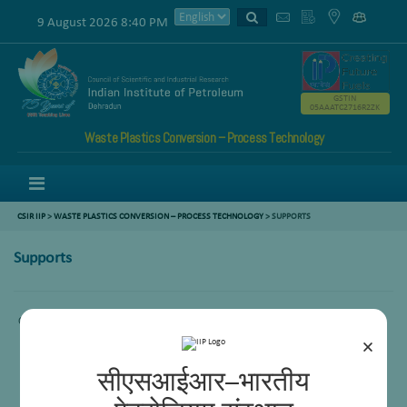
9 August 2026 8:40 PM
GSTIN
05AAATC2716R2ZK
Waste Plastics Conversion – Process Technology
Menu
CSIR IIP
>
WASTE PLASTICS CONVERSION – PROCESS TECHNOLOGY
> SUPPORTS
Supports
Content not availabe
×
सीएसआईआर–भारतीय