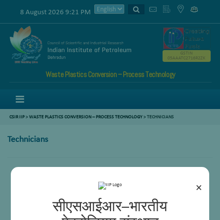
8 August 2026 9:21 PM
GSTIN
05AAATC2716R2ZK
Waste Plastics Conversion – Process Technology
Menu
CSIR IIP
>
WASTE PLASTICS CONVERSION – PROCESS TECHNOLOGY
> TECHNICIANS
Technicians
Ritu Raj Negi
×
सीएसआईआर–भारतीय