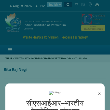
6 August 2026 8:45 PM
GSTIN
05AAATC2716R2ZK
Waste Plastics Conversion – Process Technology
Menu
CSIR IIP
>
WASTE PLASTICS CONVERSION – PROCESS TECHNOLOGY
> RITU RAJ NEGI
Ritu Raj Negi
×
सीएसआईआर–भारतीय