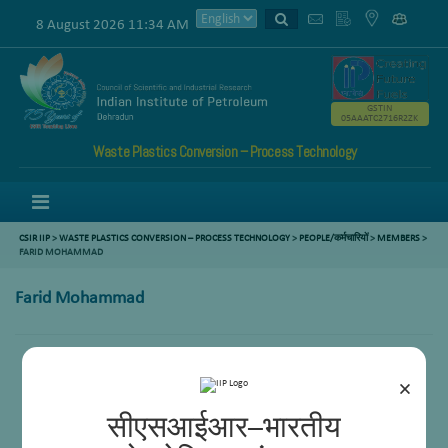
8 August 2026 11:34 AM
GSTIN
05AAATC2716R2ZK
Waste Plastics Conversion – Process Technology
Menu
CSIR IIP
>
WASTE PLASTICS CONVERSION – PROCESS TECHNOLOGY
>
PEOPLE/कर्मचारियों
>
MEMBERS
>
FARID MOHAMMAD
Farid Mohammad
×
सीएसआईआर–भारतीय