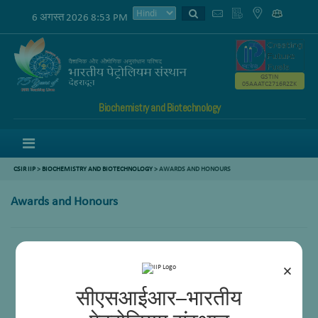
6 अगस्त 2026 8:53 PM
GSTIN
05AAATC2716R2ZK
Biochemistry and Biotechnology
Menu
CSIR IIP
>
BIOCHEMISTRY AND BIOTECHNOLOGY
>
AWARDS AND HONOURS
Awards and Honours
×
सीएसआईआर–भारतीय