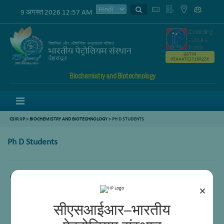
9 अगस्त 2026 12:57 AM
GSTIN
05AAATC2716R2ZK
Biochemistry and Biotechnology
Menu
CSIR IIP
>
BIOCHEMISTRY AND BIOTECHNOLOGY
>
PH D STUDENTS
Ph D Students
Comming Soon.
×
सीएसआईआर–भारतीय