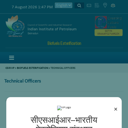
7 August 2026 1:47 PM
GSTIN
05AAATC2716R2ZK
Biofuels Esterification
Menu
CSIR IIP
>
BIOFUELS ESTERIFICATION
>
TECHNICAL OFFICERS
Technical Officers
Sorry, this entry is only available in
Hindi
.
×
सीएसआईआर–भारतीय