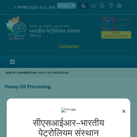
7 अगस्त 2026 4:51 PM
GSTIN
05AAATC2716R2ZK
Combustion
Menu
CSIR IIP
>
COMBUSTION
>
HEAVY OIL PROCESSING
Heavy Oil Processing
Comming Soon.
×
सीएसआईआर–भारतीय
पेट्रोलियम संस्थान