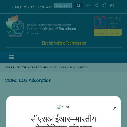
7 August 2026 1:08 AM
GSTIN
05AAATC2716R2ZK
Electric Vehicle Technologies
Menu
CSIR IIP
>
ELECTRIC VEHICLE TECHNOLOGIES
>
MOFS: CO2 ADSORPTION
MOFs: CO2 Adsorption
Comming Soon.
×
सीएसआईआर–भारतीय